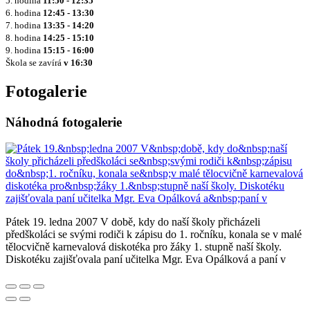
5. hodina
11:50 - 12:35
6. hodina
12:45 - 13:30
7. hodina
13:35 - 14:20
8. hodina
14:25 - 15:10
9. hodina
15:15 - 16:00
Škola se zavírá
v 16:30
Fotogalerie
Náhodná fotogalerie
Pátek 19. ledna 2007 V době, kdy do naší školy přicházeli
předškoláci se svými rodiči k zápisu do 1. ročníku, konala se v malé
tělocvičně karnevalová diskotéka pro žáky 1. stupně naší školy.
Diskotéku zajišťovala paní učitelka Mgr. Eva Opálková a paní v