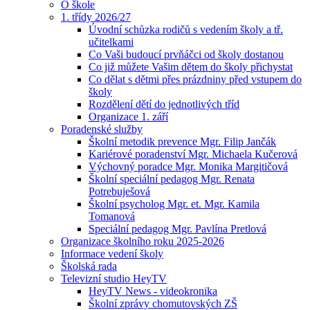
O škole
1. třídy 2026/27
Úvodní schůzka rodičů s vedením školy a tř.
učitelkami
Co Vaši budoucí prvňáčci od školy dostanou
Co již můžete Vašim dětem do školy přichystat
Co dělat s dětmi přes prázdniny před vstupem do
školy
Rozdělení dětí do jednotlivých tříd
Organizace 1. září
Poradenské služby
Školní metodik prevence Mgr. Filip Jančák
Kariérové poradenství Mgr. Michaela Kučerová
Výchovný poradce Mgr. Monika Margitičová
Školní speciální pedagog Mgr. Renata
Potrebuješová
Školní psycholog Mgr. et. Mgr. Kamila
Tomanová
Speciální pedagog Mgr. Pavlína Pretlová
Organizace školního roku 2025-2026
Informace vedení školy
Školská rada
Televizní studio HeyTV
HeyTV News - videokronika
Školní zprávy chomutovských ZŠ