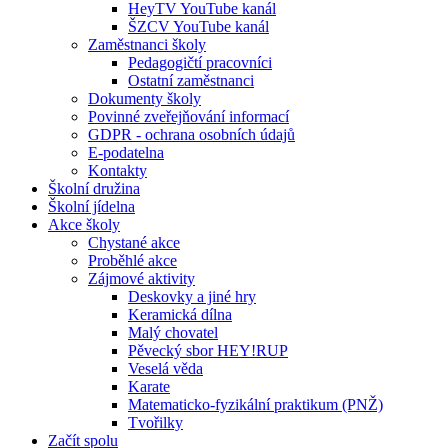
HeyTV YouTube kanál
ŠZCV YouTube kanál
Zaměstnanci školy
Pedagogičtí pracovníci
Ostatní zaměstnanci
Dokumenty školy
Povinné zveřejňování informací
GDPR - ochrana osobních údajů
E-podatelna
Kontakty
Školní družina
Školní jídelna
Akce školy
Chystané akce
Proběhlé akce
Zájmové aktivity
Deskovky a jiné hry
Keramická dílna
Malý chovatel
Pěvecký sbor HEY!RUP
Veselá věda
Karate
Matematicko-fyzikální praktikum (PNŽ)
Tvořilky
Začít spolu