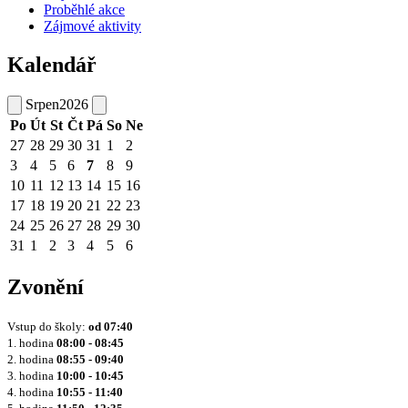
Proběhlé akce
Zájmové aktivity
Kalendář
Srpen
2026
Po
Út
St
Čt
Pá
So
Ne
27
28
29
30
31
1
2
3
4
5
6
7
8
9
10
11
12
13
14
15
16
17
18
19
20
21
22
23
24
25
26
27
28
29
30
31
1
2
3
4
5
6
Zvonění
Vstup do školy:
od
07:40
1. hodina
08:00 - 08:45
2. hodina
08:55 - 09:40
3. hodina
10:00 - 10:45
4. hodina
10:55 - 11:40