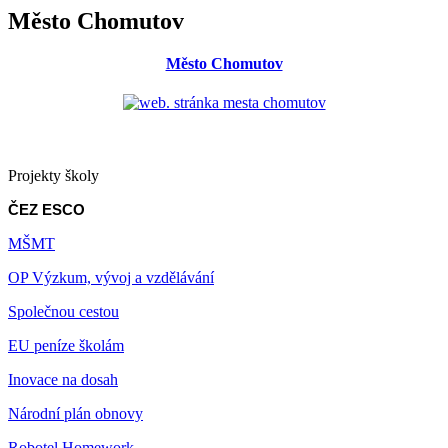
Město Chomutov
Město Chomutov
Projekty školy
ČEZ ESCO
MŠMT
OP Výzkum, vývoj a vzdělávání
Společnou cestou
EU peníze školám
Inovace na dosah
Národní plán obnovy
Robotel Homework