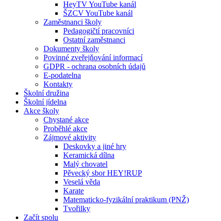
HeyTV YouTube kanál
ŠZCV YouTube kanál
Zaměstnanci školy
Pedagogičtí pracovníci
Ostatní zaměstnanci
Dokumenty školy
Povinné zveřejňování informací
GDPR - ochrana osobních údajů
E-podatelna
Kontakty
Školní družina
Školní jídelna
Akce školy
Chystané akce
Proběhlé akce
Zájmové aktivity
Deskovky a jiné hry
Keramická dílna
Malý chovatel
Pěvecký sbor HEY!RUP
Veselá věda
Karate
Matematicko-fyzikální praktikum (PNŽ)
Tvořilky
Začít spolu