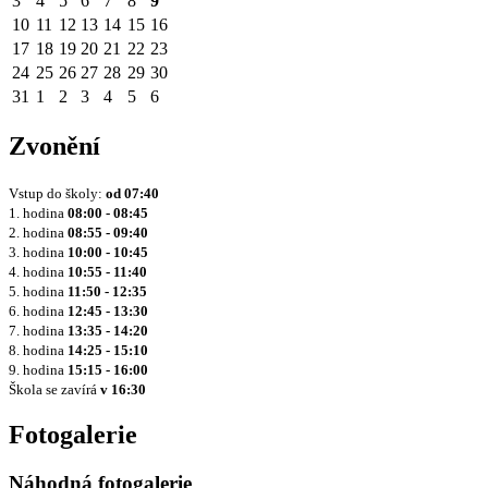
3
4
5
6
7
8
9
10
11
12
13
14
15
16
17
18
19
20
21
22
23
24
25
26
27
28
29
30
31
1
2
3
4
5
6
Zvonění
Vstup do školy:
od
07:40
1. hodina
08:00 - 08:45
2. hodina
08:55 - 09:40
3. hodina
10:00 - 10:45
4. hodina
10:55 - 11:40
5. hodina
11:50 - 12:35
6. hodina
12:45 - 13:30
7. hodina
13:35 - 14:20
8. hodina
14:25 - 15:10
9. hodina
15:15 - 16:00
Škola se zavírá
v 16:30
Fotogalerie
Náhodná fotogalerie