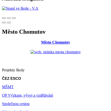
Město Chomutov
Město Chomutov
Projekty školy
ČEZ ESCO
MŠMT
OP Výzkum, vývoj a vzdělávání
Společnou cestou