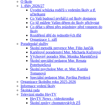
O škole
1. třídy 2026/27
Úvodní schůzka rodičů s vedením školy a tř.
učitelkami
Co Vaši budoucí prvňáčci od školy dostanou
Co již můžete Vašim dětem do školy přichystat
Co dělat s dětmi přes prázdniny před vstupem do
školy
Rozdělení dětí do jednotlivých tříd
Organizace 1. září
Poradenské služby
Školní metodik prevence Mgr. Filip Jančák
Kariérové poradenství Mgr. Michaela Kučerová
Výchovný poradce Mgr. Monika Margitičová
Školní speciální pedagog Mgr. Renata
Potrebuješová
Školní psycholog Mgr. et. Mgr. Kamila
Tomanová
Speciální pedagog Mgr. Pavlína Pretlová
Organizace školního roku 2025-2026
Informace vedení školy
Školská rada
Televizní studio HeyTV
HeyTV News - videokronika
Školní zprávy chomutovských ZŠ