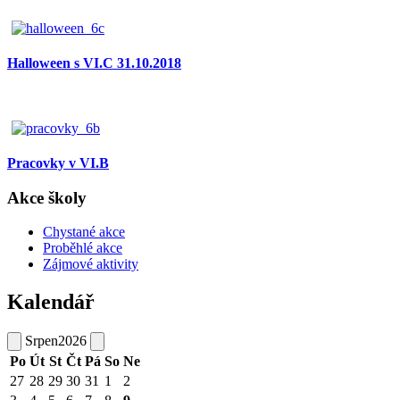
Halloween s VI.C 31.10.2018
Pracovky v VI.B
Akce školy
Chystané akce
Proběhlé akce
Zájmové aktivity
Kalendář
Srpen
2026
Po
Út
St
Čt
Pá
So
Ne
27
28
29
30
31
1
2