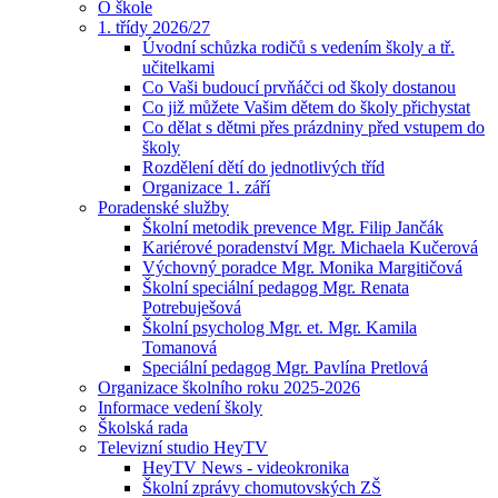
O škole
1. třídy 2026/27
Úvodní schůzka rodičů s vedením školy a tř.
učitelkami
Co Vaši budoucí prvňáčci od školy dostanou
Co již můžete Vašim dětem do školy přichystat
Co dělat s dětmi přes prázdniny před vstupem do
školy
Rozdělení dětí do jednotlivých tříd
Organizace 1. září
Poradenské služby
Školní metodik prevence Mgr. Filip Jančák
Kariérové poradenství Mgr. Michaela Kučerová
Výchovný poradce Mgr. Monika Margitičová
Školní speciální pedagog Mgr. Renata
Potrebuješová
Školní psycholog Mgr. et. Mgr. Kamila
Tomanová
Speciální pedagog Mgr. Pavlína Pretlová
Organizace školního roku 2025-2026
Informace vedení školy
Školská rada
Televizní studio HeyTV
HeyTV News - videokronika
Školní zprávy chomutovských ZŠ