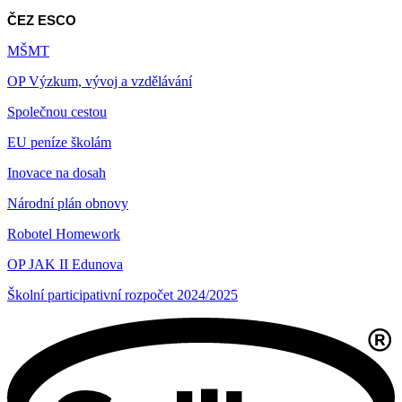
ČEZ ESCO
MŠMT
OP Výzkum, vývoj a vzdělávání
Společnou cestou
EU peníze školám
Inovace na dosah
Národní plán obnovy
Robotel Homework
OP JAK II Edunova
Školní participativní rozpočet 2024/2025