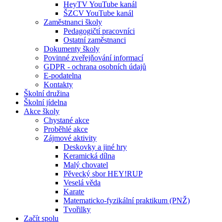
HeyTV YouTube kanál
ŠZCV YouTube kanál
Zaměstnanci školy
Pedagogičtí pracovníci
Ostatní zaměstnanci
Dokumenty školy
Povinné zveřejňování informací
GDPR - ochrana osobních údajů
E-podatelna
Kontakty
Školní družina
Školní jídelna
Akce školy
Chystané akce
Proběhlé akce
Zájmové aktivity
Deskovky a jiné hry
Keramická dílna
Malý chovatel
Pěvecký sbor HEY!RUP
Veselá věda
Karate
Matematicko-fyzikální praktikum (PNŽ)
Tvořilky
Začít spolu