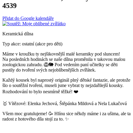
4539
Přidat do Google kalendáře
Keramická dílna
Typ akce: ostatní (akce pro děti)
Máme v kroužku ty nejšikovnější malé keramiky pod sluncem!
Na posledních hodinách se naše dílna proměnila v takovou malou
zoologickou zahradu. 🦁🐘 Pod vedením paní učitelky se děti
pustily do tvoření svých nejoblíbenějších zvířátek.
Každý kousek byl naprostý originál plný dětské fantazie, ale protože
šlo o soutěžní tvoření, museli jsme vybrat ty nejzdařilejší kousky.
Rozhodování to bylo nesmírně těžké! ❤️
🥇 Vítězové: Elenka Jechová, Štěpánka Mildová a Nela Lukačová
Všem moc gratulujeme! 🥳 Hlínu sice někdy máme i za ušima, ale ta
radost z hotového díla stojí za to. ✨