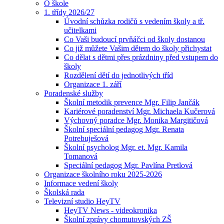
O škole
1. třídy 2026/27
Úvodní schůzka rodičů s vedením školy a tř.
učitelkami
Co Vaši budoucí prvňáčci od školy dostanou
Co již můžete Vašim dětem do školy přichystat
Co dělat s dětmi přes prázdniny před vstupem do
školy
Rozdělení dětí do jednotlivých tříd
Organizace 1. září
Poradenské služby
Školní metodik prevence Mgr. Filip Jančák
Kariérové poradenství Mgr. Michaela Kučerová
Výchovný poradce Mgr. Monika Margitičová
Školní speciální pedagog Mgr. Renata
Potrebuješová
Školní psycholog Mgr. et. Mgr. Kamila
Tomanová
Speciální pedagog Mgr. Pavlína Pretlová
Organizace školního roku 2025-2026
Informace vedení školy
Školská rada
Televizní studio HeyTV
HeyTV News - videokronika
Školní zprávy chomutovských ZŠ