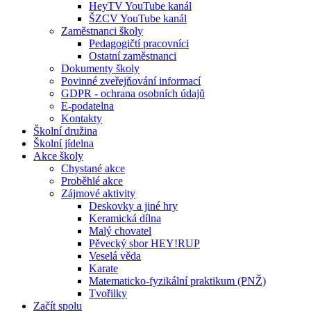
HeyTV YouTube kanál
ŠZCV YouTube kanál
Zaměstnanci školy
Pedagogičtí pracovníci
Ostatní zaměstnanci
Dokumenty školy
Povinné zveřejňování informací
GDPR - ochrana osobních údajů
E-podatelna
Kontakty
Školní družina
Školní jídelna
Akce školy
Chystané akce
Proběhlé akce
Zájmové aktivity
Deskovky a jiné hry
Keramická dílna
Malý chovatel
Pěvecký sbor HEY!RUP
Veselá věda
Karate
Matematicko-fyzikální praktikum (PNŽ)
Tvořilky
Začít spolu