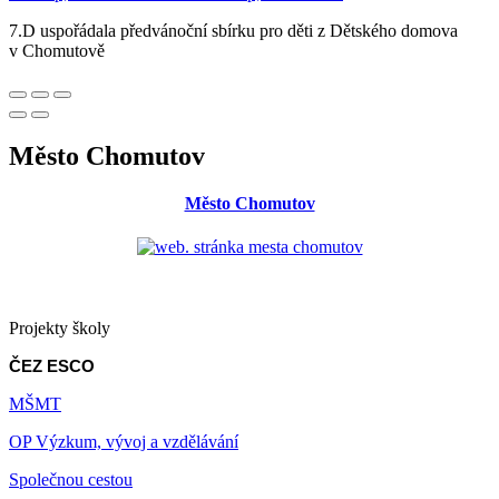
7.D uspořádala předvánoční sbírku pro děti z Dětského domova
v Chomutově
Město Chomutov
Město Chomutov
Projekty školy
ČEZ ESCO
MŠMT
OP Výzkum, vývoj a vzdělávání
Společnou cestou