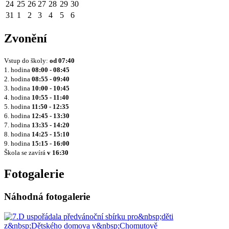
24
25
26
27
28
29
30
31
1
2
3
4
5
6
Zvonění
Vstup do školy:
od
07:40
1. hodina
08:00 - 08:45
2. hodina
08:55 - 09:40
3. hodina
10:00 - 10:45
4. hodina
10:55 - 11:40
5. hodina
11:50 - 12:35
6. hodina
12:45 - 13:30
7. hodina
13:35 - 14:20
8. hodina
14:25 - 15:10
9. hodina
15:15 - 16:00
Škola se zavírá
v 16:30
Fotogalerie
Náhodná fotogalerie