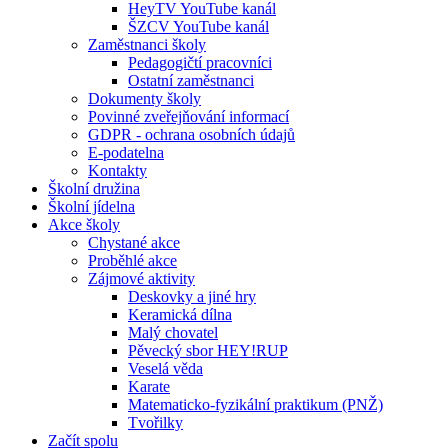
HeyTV YouTube kanál
ŠZCV YouTube kanál
Zaměstnanci školy
Pedagogičtí pracovníci
Ostatní zaměstnanci
Dokumenty školy
Povinné zveřejňování informací
GDPR - ochrana osobních údajů
E-podatelna
Kontakty
Školní družina
Školní jídelna
Akce školy
Chystané akce
Proběhlé akce
Zájmové aktivity
Deskovky a jiné hry
Keramická dílna
Malý chovatel
Pěvecký sbor HEY!RUP
Veselá věda
Karate
Matematicko-fyzikální praktikum (PNŽ)
Tvořilky
Začít spolu