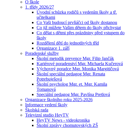
O škole
1. třídy 2026/27
Úvodní schůzka rodičů s vedením školy a tř.
učitelkami
Co Vaši budoucí prvňáčci od školy dostanou
Co již můžete Vašim dětem do školy přichystat
Co dělat s dětmi přes prázdniny před vstupem do
školy
Rozdělení dětí do jednotlivých tříd
Organizace 1. září
Poradenské služby
Školní metodik prevence Mgr. Filip Jančák
Kariérové poradenství Mgr. Michaela Kučerová
Výchovný poradce Mgr. Monika Margitičová
Školní speciální pedagog Mgr. Renata
Potrebuješová
Školní psycholog Mgr. et. Mgr. Kamila
Tomanová
Speciální pedagog Mgr. Pavlína Pretlová
Organizace školního roku 2025-2026
Informace vedení školy
Školská rada
Televizní studio HeyTV
HeyTV News - videokronika
Školní zprávy chomutovských ZŠ