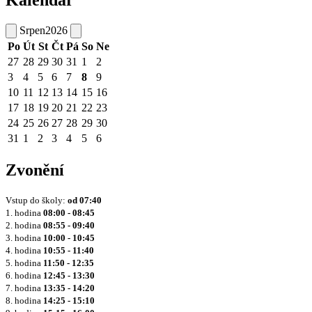
Kalendář
Srpen
2026
Po
Út
St
Čt
Pá
So
Ne
27
28
29
30
31
1
2
3
4
5
6
7
8
9
10
11
12
13
14
15
16
17
18
19
20
21
22
23
24
25
26
27
28
29
30
31
1
2
3
4
5
6
Zvonění
Vstup do školy:
od
07:40
1. hodina
08:00 - 08:45
2. hodina
08:55 - 09:40
3. hodina
10:00 - 10:45
4. hodina
10:55 - 11:40
5. hodina
11:50 - 12:35
6. hodina
12:45 - 13:30
7. hodina
13:35 - 14:20
8. hodina
14:25 - 15:10