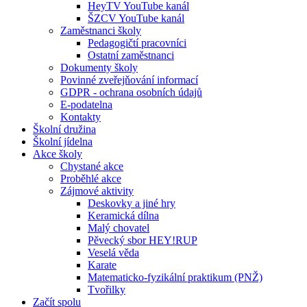
HeyTV YouTube kanál
ŠZCV YouTube kanál
Zaměstnanci školy
Pedagogičtí pracovníci
Ostatní zaměstnanci
Dokumenty školy
Povinné zveřejňování informací
GDPR - ochrana osobních údajů
E-podatelna
Kontakty
Školní družina
Školní jídelna
Akce školy
Chystané akce
Proběhlé akce
Zájmové aktivity
Deskovky a jiné hry
Keramická dílna
Malý chovatel
Pěvecký sbor HEY!RUP
Veselá věda
Karate
Matematicko-fyzikální praktikum (PNŽ)
Tvořilky
Začít spolu