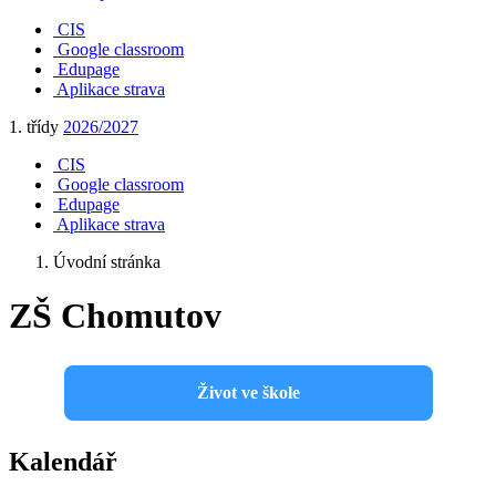
CIS
Google classroom
Edupage
Aplikace strava
1. třídy
2026/2027
CIS
Google classroom
Edupage
Aplikace strava
Úvodní stránka
ZŠ Chomutov
Život ve škole
Kalendář