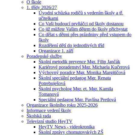
O škole
1. třídy 2026/27
Úvodní schůzka rodičů s vedením školy a tř.
učitelkami
Co Vaši budoucí prvňáčci od školy dostanou
Co již můžete Vašim dětem do školy přichystat
Co dělat s dětmi přes prázdniny před vstupem do
školy
Rozdělení dětí do jednotlivých tříd
Organizace 1. září
Poradenské služby
Školní metodik prevence Mgr. Filip Jančák
Kariérové poradenství Mgr. Michaela Kučerová
Výchovný poradce Mgr. Monika Margitičová
Školní speciální pedagog Mgr. Renata
Potrebuješová
Školní psycholog Mgr. et. Mgr. Kamila
Tomanová
Speciální pedagog Mgr. Pavlína Pretlová
Organizace školního roku 2025-2026
Informace vedení školy
Školská rada
Televizní studio HeyTV
HeyTV News - videokronika
Školní zprávy chomutovských ZŠ