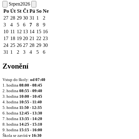
Srpen
2026
Po
Út
St
Čt
Pá
So
Ne
27
28
29
30
31
1
2
3
4
5
6
7
8
9
10
11
12
13
14
15
16
17
18
19
20
21
22
23
24
25
26
27
28
29
30
31
1
2
3
4
5
6
Zvonění
Vstup do školy:
od
07:40
1. hodina
08:00 - 08:45
2. hodina
08:55 - 09:40
3. hodina
10:00 - 10:45
4. hodina
10:55 - 11:40
5. hodina
11:50 - 12:35
6. hodina
12:45 - 13:30
7. hodina
13:35 - 14:20
8. hodina
14:25 - 15:10
9. hodina
15:15 - 16:00
Škola se zavírá
v 16:30