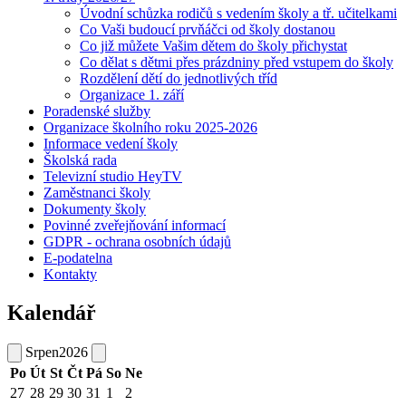
Úvodní schůzka rodičů s vedením školy a tř. učitelkami
Co Vaši budoucí prvňáčci od školy dostanou
Co již můžete Vašim dětem do školy přichystat
Co dělat s dětmi přes prázdniny před vstupem do školy
Rozdělení dětí do jednotlivých tříd
Organizace 1. září
Poradenské služby
Organizace školního roku 2025-2026
Informace vedení školy
Školská rada
Televizní studio HeyTV
Zaměstnanci školy
Dokumenty školy
Povinné zveřejňování informací
GDPR - ochrana osobních údajů
E-podatelna
Kontakty
Kalendář
Srpen
2026
Po
Út
St
Čt
Pá
So
Ne
27
28
29
30
31
1
2