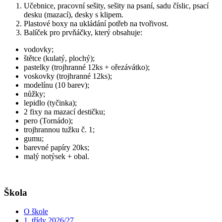
Učebnice, pracovní sešity, sešity na psaní, sadu číslic, psací
desku (mazací), desky s klipem.
Plastové boxy na ukládání potřeb na tvořivost.
Balíček pro prvňáčky, který obsahuje:
vodovky;
štětce (kulatý, plochý);
pastelky (trojhranné 12ks + ořezávátko);
voskovky (trojhranné 12ks);
modelínu (10 barev);
nůžky;
lepidlo (tyčinka);
2 fixy na mazací destičku;
pero (Tornádo);
trojhrannou tužku č. 1;
gumu;
barevné papíry 20ks;
malý notýsek + obal.
Škola
O škole
1. třídy 2026/27