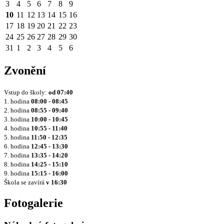
3
4
5
6
7
8
9
10
11
12
13
14
15
16
17
18
19
20
21
22
23
24
25
26
27
28
29
30
31
1
2
3
4
5
6
Zvonění
Vstup do školy:
od
07:40
1. hodina
08:00 - 08:45
2. hodina
08:55 - 09:40
3. hodina
10:00 - 10:45
4. hodina
10:55 - 11:40
5. hodina
11:50 - 12:35
6. hodina
12:45 - 13:30
7. hodina
13:35 - 14:20
8. hodina
14:25 - 15:10
9. hodina
15:15 - 16:00
Škola se zavírá
v 16:30
Fotogalerie