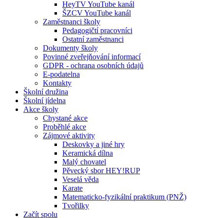
HeyTV YouTube kanál
ŠZCV YouTube kanál
Zaměstnanci školy
Pedagogičtí pracovníci
Ostatní zaměstnanci
Dokumenty školy
Povinné zveřejňování informací
GDPR - ochrana osobních údajů
E-podatelna
Kontakty
Školní družina
Školní jídelna
Akce školy
Chystané akce
Proběhlé akce
Zájmové aktivity
Deskovky a jiné hry
Keramická dílna
Malý chovatel
Pěvecký sbor HEY!RUP
Veselá věda
Karate
Matematicko-fyzikální praktikum (PNŽ)
Tvořilky
Začít spolu