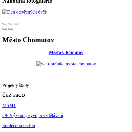
Náhodná fotogalerie
Město Chomutov
Město Chomutov
Projekty školy
ČEZ ESCO
MŠMT
OP Výzkum, vývoj a vzdělávání
Společnou cestou