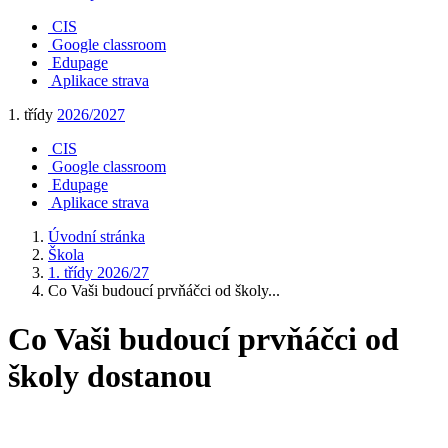
CIS
Google classroom
Edupage
Aplikace strava
1. třídy
2026/2027
CIS
Google classroom
Edupage
Aplikace strava
Úvodní stránka
Škola
1. třídy 2026/27
Co Vaši budoucí prvňáčci od školy...
Co Vaši budoucí prvňáčci od
školy dostanou