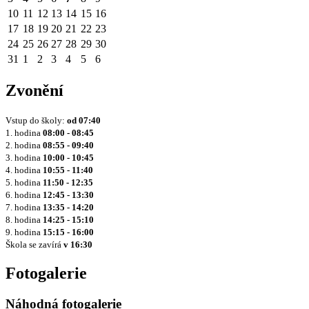
10
11
12
13
14
15
16
17
18
19
20
21
22
23
24
25
26
27
28
29
30
31
1
2
3
4
5
6
Zvonění
Vstup do školy:
od
07:40
1. hodina
08:00 - 08:45
2. hodina
08:55 - 09:40
3. hodina
10:00 - 10:45
4. hodina
10:55 - 11:40
5. hodina
11:50 - 12:35
6. hodina
12:45 - 13:30
7. hodina
13:35 - 14:20
8. hodina
14:25 - 15:10
9. hodina
15:15 - 16:00
Škola se zavírá
v 16:30
Fotogalerie
Náhodná fotogalerie