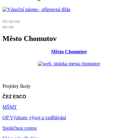
Město Chomutov
Město Chomutov
Projekty školy
ČEZ ESCO
MŠMT
OP Výzkum, vývoj a vzdělávání
Společnou cestou