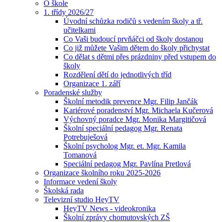
O škole
1. třídy 2026/27
Úvodní schůzka rodičů s vedením školy a tř.
učitelkami
Co Vaši budoucí prvňáčci od školy dostanou
Co již můžete Vašim dětem do školy přichystat
Co dělat s dětmi přes prázdniny před vstupem do
školy
Rozdělení dětí do jednotlivých tříd
Organizace 1. září
Poradenské služby
Školní metodik prevence Mgr. Filip Jančák
Kariérové poradenství Mgr. Michaela Kučerová
Výchovný poradce Mgr. Monika Margitičová
Školní speciální pedagog Mgr. Renata
Potrebuješová
Školní psycholog Mgr. et. Mgr. Kamila
Tomanová
Speciální pedagog Mgr. Pavlína Pretlová
Organizace školního roku 2025-2026
Informace vedení školy
Školská rada
Televizní studio HeyTV
HeyTV News - videokronika
Školní zprávy chomutovských ZŠ