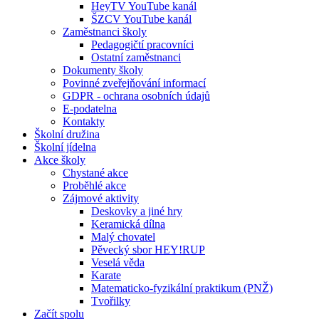
HeyTV YouTube kanál
ŠZCV YouTube kanál
Zaměstnanci školy
Pedagogičtí pracovníci
Ostatní zaměstnanci
Dokumenty školy
Povinné zveřejňování informací
GDPR - ochrana osobních údajů
E-podatelna
Kontakty
Školní družina
Školní jídelna
Akce školy
Chystané akce
Proběhlé akce
Zájmové aktivity
Deskovky a jiné hry
Keramická dílna
Malý chovatel
Pěvecký sbor HEY!RUP
Veselá věda
Karate
Matematicko-fyzikální praktikum (PNŽ)
Tvořilky
Začít spolu