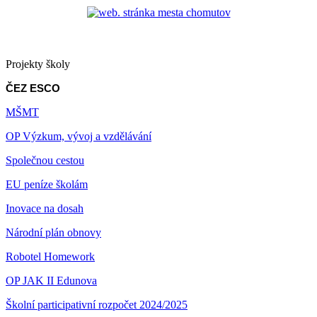
Projekty školy
ČEZ ESCO
MŠMT
OP Výzkum, vývoj a vzdělávání
Společnou cestou
EU peníze školám
Inovace na dosah
Národní plán obnovy
Robotel Homework
OP JAK II Edunova
Školní participativní rozpočet 2024/2025