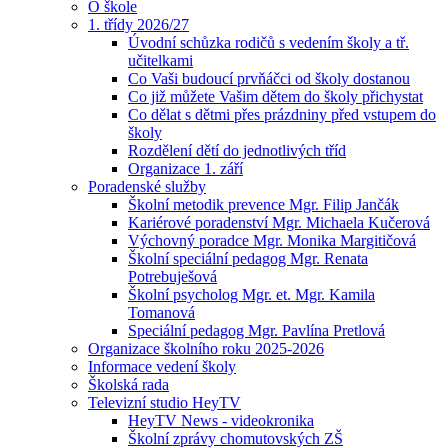
O škole
1. třídy 2026/27
Úvodní schůzka rodičů s vedením školy a tř.
učitelkami
Co Vaši budoucí prvňáčci od školy dostanou
Co již můžete Vašim dětem do školy přichystat
Co dělat s dětmi přes prázdniny před vstupem do
školy
Rozdělení dětí do jednotlivých tříd
Organizace 1. září
Poradenské služby
Školní metodik prevence Mgr. Filip Jančák
Kariérové poradenství Mgr. Michaela Kučerová
Výchovný poradce Mgr. Monika Margitičová
Školní speciální pedagog Mgr. Renata
Potrebuješová
Školní psycholog Mgr. et. Mgr. Kamila
Tomanová
Speciální pedagog Mgr. Pavlína Pretlová
Organizace školního roku 2025-2026
Informace vedení školy
Školská rada
Televizní studio HeyTV
HeyTV News - videokronika
Školní zprávy chomutovských ZŠ