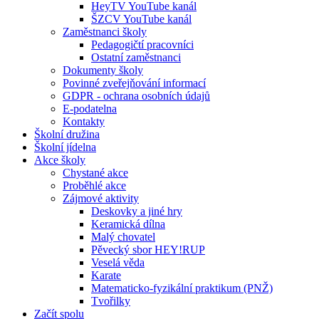
HeyTV YouTube kanál
ŠZCV YouTube kanál
Zaměstnanci školy
Pedagogičtí pracovníci
Ostatní zaměstnanci
Dokumenty školy
Povinné zveřejňování informací
GDPR - ochrana osobních údajů
E-podatelna
Kontakty
Školní družina
Školní jídelna
Akce školy
Chystané akce
Proběhlé akce
Zájmové aktivity
Deskovky a jiné hry
Keramická dílna
Malý chovatel
Pěvecký sbor HEY!RUP
Veselá věda
Karate
Matematicko-fyzikální praktikum (PNŽ)
Tvořilky
Začít spolu