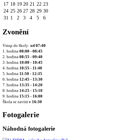
17
18
19
20
21
22
23
24
25
26
27
28
29
30
31
1
2
3
4
5
6
Zvonění
Vstup do školy:
od
07:40
1. hodina
08:00 - 08:45
2. hodina
08:55 - 09:40
3. hodina
10:00 - 10:45
4. hodina
10:55 - 11:40
5. hodina
11:50 - 12:35
6. hodina
12:45 - 13:30
7. hodina
13:35 - 14:20
8. hodina
14:25 - 15:10
9. hodina
15:15 - 16:00
Škola se zavírá
v 16:30
Fotogalerie
Náhodná fotogalerie