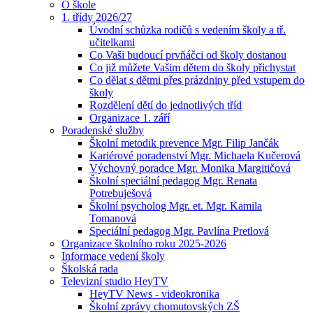
O škole
1. třídy 2026/27
Úvodní schůzka rodičů s vedením školy a tř.
učitelkami
Co Vaši budoucí prvňáčci od školy dostanou
Co již můžete Vašim dětem do školy přichystat
Co dělat s dětmi přes prázdniny před vstupem do
školy
Rozdělení dětí do jednotlivých tříd
Organizace 1. září
Poradenské služby
Školní metodik prevence Mgr. Filip Jančák
Kariérové poradenství Mgr. Michaela Kučerová
Výchovný poradce Mgr. Monika Margitičová
Školní speciální pedagog Mgr. Renata
Potrebuješová
Školní psycholog Mgr. et. Mgr. Kamila
Tomanová
Speciální pedagog Mgr. Pavlína Pretlová
Organizace školního roku 2025-2026
Informace vedení školy
Školská rada
Televizní studio HeyTV
HeyTV News - videokronika
Školní zprávy chomutovských ZŠ