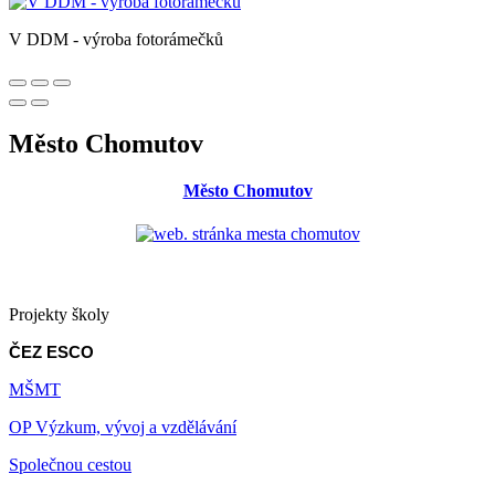
V DDM - výroba fotorámečků
Město Chomutov
Město Chomutov
Projekty školy
ČEZ ESCO
MŠMT
OP Výzkum, vývoj a vzdělávání
Společnou cestou