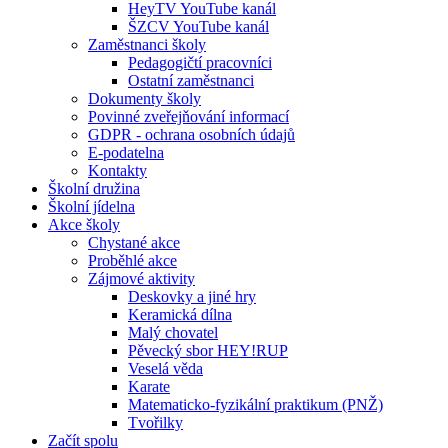
HeyTV YouTube kanál
ŠZCV YouTube kanál
Zaměstnanci školy
Pedagogičtí pracovníci
Ostatní zaměstnanci
Dokumenty školy
Povinné zveřejňování informací
GDPR - ochrana osobních údajů
E-podatelna
Kontakty
Školní družina
Školní jídelna
Akce školy
Chystané akce
Proběhlé akce
Zájmové aktivity
Deskovky a jiné hry
Keramická dílna
Malý chovatel
Pěvecký sbor HEY!RUP
Veselá věda
Karate
Matematicko-fyzikální praktikum (PNŽ)
Tvořilky
Začít spolu