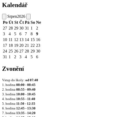
Kalendář
Srpen
2026
Po
Út
St
Čt
Pá
So
Ne
27
28
29
30
31
1
2
3
4
5
6
7
8
9
10
11
12
13
14
15
16
17
18
19
20
21
22
23
24
25
26
27
28
29
30
31
1
2
3
4
5
6
Zvonění
Vstup do školy:
od
07:40
1. hodina
08:00 - 08:45
2. hodina
08:55 - 09:40
3. hodina
10:00 - 10:45
4. hodina
10:55 - 11:40
5. hodina
11:50 - 12:35
6. hodina
12:45 - 13:30
7. hodina
13:35 - 14:20