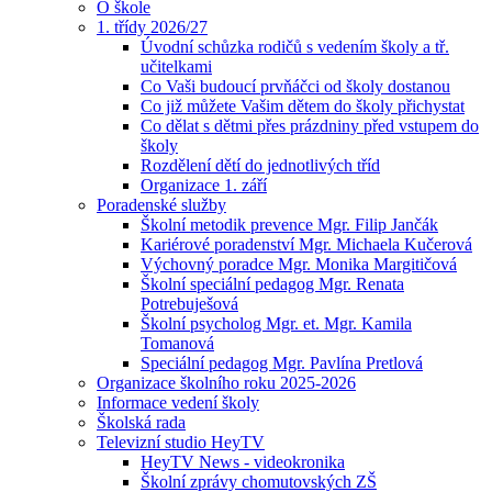
O škole
1. třídy 2026/27
Úvodní schůzka rodičů s vedením školy a tř.
učitelkami
Co Vaši budoucí prvňáčci od školy dostanou
Co již můžete Vašim dětem do školy přichystat
Co dělat s dětmi přes prázdniny před vstupem do
školy
Rozdělení dětí do jednotlivých tříd
Organizace 1. září
Poradenské služby
Školní metodik prevence Mgr. Filip Jančák
Kariérové poradenství Mgr. Michaela Kučerová
Výchovný poradce Mgr. Monika Margitičová
Školní speciální pedagog Mgr. Renata
Potrebuješová
Školní psycholog Mgr. et. Mgr. Kamila
Tomanová
Speciální pedagog Mgr. Pavlína Pretlová
Organizace školního roku 2025-2026
Informace vedení školy
Školská rada
Televizní studio HeyTV
HeyTV News - videokronika
Školní zprávy chomutovských ZŠ