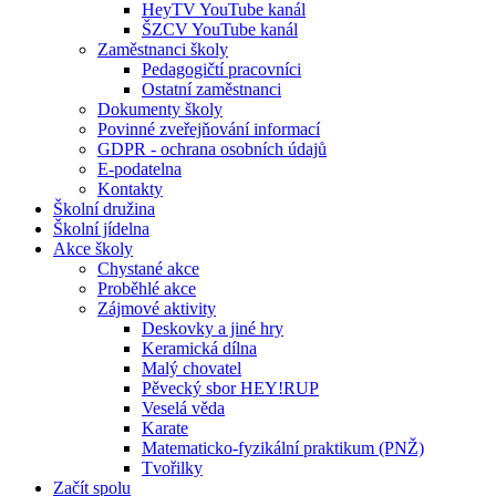
HeyTV YouTube kanál
ŠZCV YouTube kanál
Zaměstnanci školy
Pedagogičtí pracovníci
Ostatní zaměstnanci
Dokumenty školy
Povinné zveřejňování informací
GDPR - ochrana osobních údajů
E-podatelna
Kontakty
Školní družina
Školní jídelna
Akce školy
Chystané akce
Proběhlé akce
Zájmové aktivity
Deskovky a jiné hry
Keramická dílna
Malý chovatel
Pěvecký sbor HEY!RUP
Veselá věda
Karate
Matematicko-fyzikální praktikum (PNŽ)
Tvořilky
Začít spolu