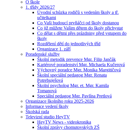
O škole
1. třídy 2026/27
Úvodní schůzka rodičů s vedením školy a tř.
učitelkami
Co Vaši budoucí prvňáčci od školy dostanou
Co již můžete Vašim dětem do školy přichystat
Co dělat s dětmi přes prázdniny před vstupem do
školy
Rozdělení dětí do jednotlivých tříd
Organizace 1. září
Poradenské služby
Školní metodik prevence Mgr. Filip Jančák
Kariérové poradenství Mgr. Michaela Kučerová
Výchovný poradce Mgr. Monika Margitičová
Školní speciální pedagog Mgr. Renata
Potrebuješová
Školní psycholog Mgr. et. Mgr. Kamila
Tomanová
Speciální pedagog Mgr. Pavlína Pretlová
Organizace školního roku 2025-2026
Informace vedení školy
Školská rada
Televizní studio HeyTV
HeyTV News - videokronika
Školní zprávy chomutovských ZŠ