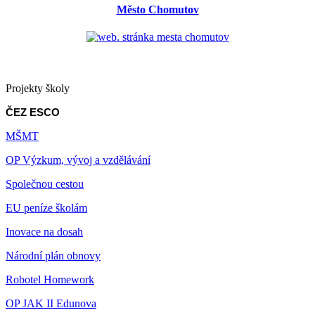
Město Chomutov
Projekty školy
ČEZ ESCO
MŠMT
OP Výzkum, vývoj a vzdělávání
Společnou cestou
EU peníze školám
Inovace na dosah
Národní plán obnovy
Robotel Homework
OP JAK II Edunova