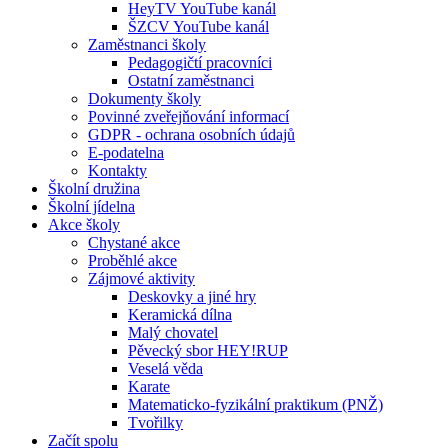
HeyTV YouTube kanál
ŠZCV YouTube kanál
Zaměstnanci školy
Pedagogičtí pracovníci
Ostatní zaměstnanci
Dokumenty školy
Povinné zveřejňování informací
GDPR - ochrana osobních údajů
E-podatelna
Kontakty
Školní družina
Školní jídelna
Akce školy
Chystané akce
Proběhlé akce
Zájmové aktivity
Deskovky a jiné hry
Keramická dílna
Malý chovatel
Pěvecký sbor HEY!RUP
Veselá věda
Karate
Matematicko-fyzikální praktikum (PNŽ)
Tvořilky
Začít spolu