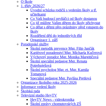
O škole
1. třídy 2026/27
Úvodní schůzka rodičů s vedením školy a tř.
učitelkami
Co Vaši budoucí prvňáčci od školy dostanou
Co již můžete Vašim dětem do školy přichystat
Co dělat s dětmi přes prázdniny před vstupem do
školy
Rozdělení dětí do jednotlivých tříd
Organizace 1. září
Poradenské služby
Školní metodik prevence Mgr. Filip Jančák
Kariérové poradenství Mgr. Michaela Kučerová
Výchovný poradce Mgr. Monika Margitičová
Školní speciální pedagog Mgr. Renata
Potrebuješová
Školní psycholog Mgr. et. Mgr. Kamila
Tomanová
Speciální pedagog Mgr. Pavlína Pretlová
Organizace školního roku 2025-2026
Informace vedení školy
Školská rada
Televizní studio HeyTV
HeyTV News - videokronika
Školní zprávy chomutovských ZŠ