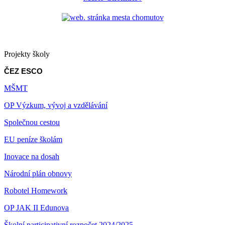
Projekty školy
ČEZ ESCO
MŠMT
OP Výzkum, vývoj a vzdělávání
Společnou cestou
EU peníze školám
Inovace na dosah
Národní plán obnovy
Robotel Homework
OP JAK II Edunova
Školní participativní rozpočet 2024/2025