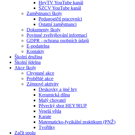
HeyTV YouTube kanál
ŠZCV YouTube kanál
Zaměstnanci školy
Pedagogičtí pracovníci
Ostatní zaměstnanci
Dokumenty školy
Povinné zveřejňování informací
GDPR - ochrana osobních údajů
E-podatelna
Kontakty
Školní družina
Školní jídelna
Akce školy
Chystané akce
Proběhlé akce
Zájmové aktivity
Deskovky a jiné hry
Keramická dílna
Malý chovatel
Pěvecký sbor HEY!RUP
Veselá věda
Karate
Matematicko-fyzikální praktikum (PNŽ)
Tvořilky
Začít spolu