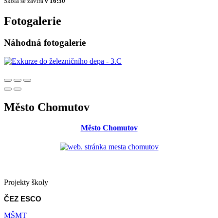
Škola se zavírá
v 16:30
Fotogalerie
Náhodná fotogalerie
Město Chomutov
Město Chomutov
Projekty školy
ČEZ ESCO
MŠMT