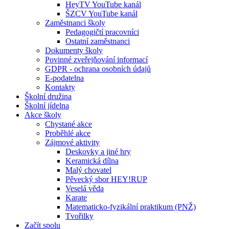
HeyTV YouTube kanál
ŠZCV YouTube kanál
Zaměstnanci školy
Pedagogičtí pracovníci
Ostatní zaměstnanci
Dokumenty školy
Povinné zveřejňování informací
GDPR - ochrana osobních údajů
E-podatelna
Kontakty
Školní družina
Školní jídelna
Akce školy
Chystané akce
Proběhlé akce
Zájmové aktivity
Deskovky a jiné hry
Keramická dílna
Malý chovatel
Pěvecký sbor HEY!RUP
Veselá věda
Karate
Matematicko-fyzikální praktikum (PNŽ)
Tvořilky
Začít spolu