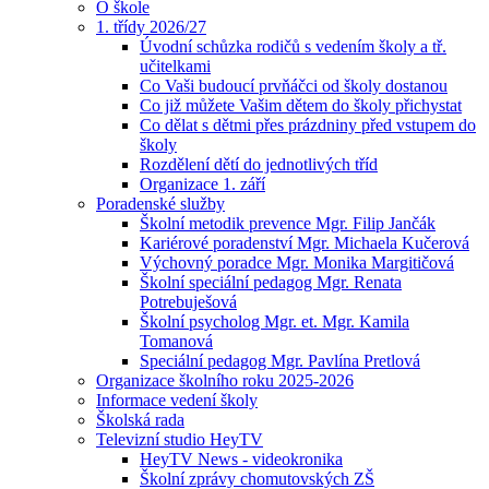
O škole
1. třídy 2026/27
Úvodní schůzka rodičů s vedením školy a tř.
učitelkami
Co Vaši budoucí prvňáčci od školy dostanou
Co již můžete Vašim dětem do školy přichystat
Co dělat s dětmi přes prázdniny před vstupem do
školy
Rozdělení dětí do jednotlivých tříd
Organizace 1. září
Poradenské služby
Školní metodik prevence Mgr. Filip Jančák
Kariérové poradenství Mgr. Michaela Kučerová
Výchovný poradce Mgr. Monika Margitičová
Školní speciální pedagog Mgr. Renata
Potrebuješová
Školní psycholog Mgr. et. Mgr. Kamila
Tomanová
Speciální pedagog Mgr. Pavlína Pretlová
Organizace školního roku 2025-2026
Informace vedení školy
Školská rada
Televizní studio HeyTV
HeyTV News - videokronika
Školní zprávy chomutovských ZŠ