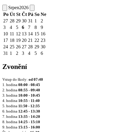
Srpen
2026
Po
Út
St
Čt
Pá
So
Ne
27
28
29
30
31
1
2
3
4
5
6
7
8
9
10
11
12
13
14
15
16
17
18
19
20
21
22
23
24
25
26
27
28
29
30
31
1
2
3
4
5
6
Zvonění
Vstup do školy:
od
07:40
1. hodina
08:00 - 08:45
2. hodina
08:55 - 09:40
3. hodina
10:00 - 10:45
4. hodina
10:55 - 11:40
5. hodina
11:50 - 12:35
6. hodina
12:45 - 13:30
7. hodina
13:35 - 14:20
8. hodina
14:25 - 15:10
9. hodina
15:15 - 16:00