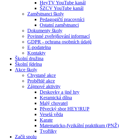
HeyTV YouTube kanál
ŠZCV YouTube kanál
Zaměstnanci školy
Pedagogičtí pracovníci
Ostatní zaměstnanci
Dokumenty školy
Povinné zveřejňování informací
GDPR - ochrana osobních údajů
E-podatelna
Kontakty
Školní družina
Školní jídelna
Akce školy
Chystané akce
Proběhlé akce
Zájmové aktivity
Deskovky a jiné hry
Keramická dílna
Malý chovatel
Pěvecký sbor HEY!RUP
Veselá věda
Karate
Matematicko-fyzikální praktikum (PNŽ)
Tvořilky
Začít spolu