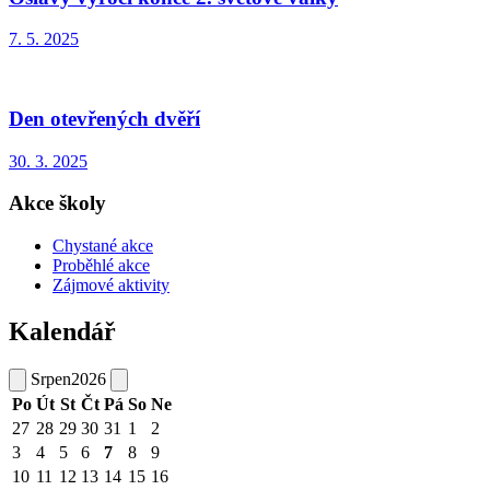
7. 5. 2025
Den otevřených dvěří
30. 3. 2025
Akce školy
Chystané akce
Proběhlé akce
Zájmové aktivity
Kalendář
Srpen
2026
Po
Út
St
Čt
Pá
So
Ne
27
28
29
30
31
1
2
3
4
5
6
7
8
9
10
11
12
13
14
15
16