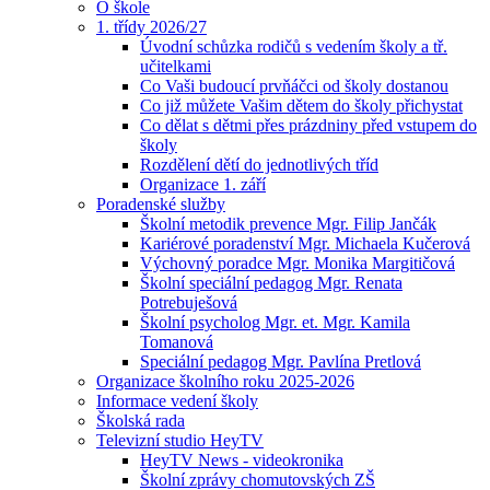
O škole
1. třídy 2026/27
Úvodní schůzka rodičů s vedením školy a tř.
učitelkami
Co Vaši budoucí prvňáčci od školy dostanou
Co již můžete Vašim dětem do školy přichystat
Co dělat s dětmi přes prázdniny před vstupem do
školy
Rozdělení dětí do jednotlivých tříd
Organizace 1. září
Poradenské služby
Školní metodik prevence Mgr. Filip Jančák
Kariérové poradenství Mgr. Michaela Kučerová
Výchovný poradce Mgr. Monika Margitičová
Školní speciální pedagog Mgr. Renata
Potrebuješová
Školní psycholog Mgr. et. Mgr. Kamila
Tomanová
Speciální pedagog Mgr. Pavlína Pretlová
Organizace školního roku 2025-2026
Informace vedení školy
Školská rada
Televizní studio HeyTV
HeyTV News - videokronika
Školní zprávy chomutovských ZŠ