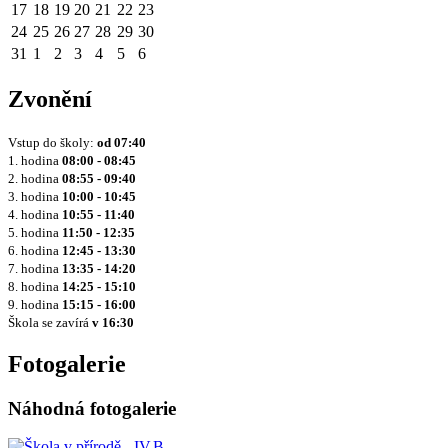
17
18
19
20
21
22
23
24
25
26
27
28
29
30
31
1
2
3
4
5
6
Zvonění
Vstup do školy:
od
07:40
1. hodina
08:00 - 08:45
2. hodina
08:55 - 09:40
3. hodina
10:00 - 10:45
4. hodina
10:55 - 11:40
5. hodina
11:50 - 12:35
6. hodina
12:45 - 13:30
7. hodina
13:35 - 14:20
8. hodina
14:25 - 15:10
9. hodina
15:15 - 16:00
Škola se zavírá
v 16:30
Fotogalerie
Náhodná fotogalerie