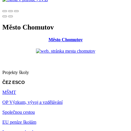
Město Chomutov
Město Chomutov
Projekty školy
ČEZ ESCO
MŠMT
OP Výzkum, vývoj a vzdělávání
Společnou cestou
EU peníze školám