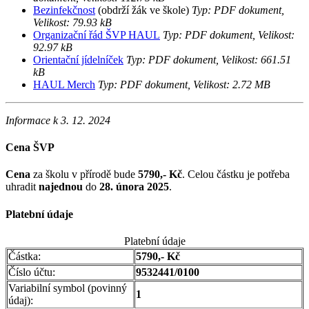
Bezinfekčnost
(obdrží žák ve škole)
Typ: PDF dokument,
Velikost: 79.93 kB
Organizační řád ŠVP HAUL
Typ: PDF dokument, Velikost:
92.97 kB
Orientační jídelníček
Typ: PDF dokument, Velikost: 661.51
kB
HAUL Merch
Typ: PDF dokument, Velikost: 2.72 MB
Informace k 3. 12. 2024
Cena ŠVP
Cena
za školu v přírodě bude
5790,- Kč
. Celou částku je potřeba
uhradit
najednou
do
28. února 2025
.
Platební údaje
Platební údaje
Částka:
5790,- Kč
Číslo účtu:
9532441/0100
Variabilní symbol (povinný
1
údaj):