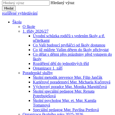
Hledaný výraz
Hledat
rozšířené vyhledávání
Škola
O škole
1. třídy 2026/27
Úvodní schůzka rodičů s vedením školy a tř.
učitelkami
Co Vaši budoucí prvňáčci od školy dostanou
Co již můžete Vašim dětem do školy přichystat
Co dělat s dětmi přes prázdniny před vstupem do
školy
Rozdělení dětí do jednotlivých tříd
Organizace 1. září
Poradenské služby
Školní metodik prevence Mgr. Filip Jančák
Kariérové poradenství Mgr. Michaela Kučerová
Výchovný poradce Mgr. Monika Margitičová
Školní speciální pedagog Mgr. Renata
Potrebuješová
Školní psycholog Mgr. et. Mgr. Kamila
Tomanová
Speciální pedagog Mgr. Pavlína Pretlová
Organizace školního roku 2025-2026