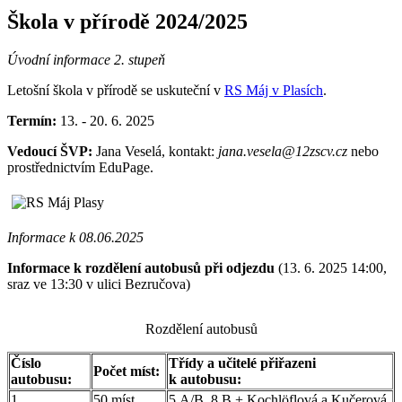
Škola v přírodě 2024/2025
Úvodní informace 2. stupeň
Letošní škola v přírodě se uskuteční v
RS Máj v Plasích
.
Termín:
13. - 20. 6. 2025
Vedoucí ŠVP:
Jana Veselá, kontakt:
jana.vesela@12zscv.cz
nebo
prostřednictvím EduPage.
Informace k 08.06.2025
Informace k rozdělení autobusů při odjezdu
(13. 6. 2025 14:00,
sraz ve 13:30 v ulici Bezručova)
Rozdělení autobusů
Číslo
Třídy a učitelé přiřazeni
Počet míst:
autobusu:
k autobusu:
1.
50 míst
5.A/B, 8.B + Kochlöflová a Kučerová