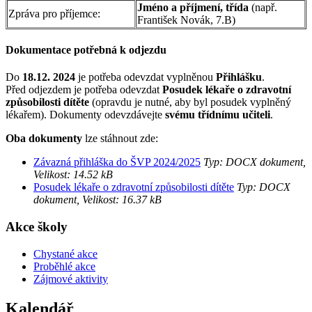
Jméno a příjmení, třída
(např.
Zpráva pro příjemce:
František Novák, 7.B)
Dokumentace potřebná k odjezdu
Do
18.12. 2024
je potřeba odevzdat vyplněnou
Přihlášku
.
Před odjezdem je potřeba odevzdat
Posudek lékaře o zdravotní
způsobilosti dítěte
(opravdu je nutné, aby byl posudek vyplněný
lékařem). Dokumenty odevzdávejte
svému třídnímu učiteli
.
Oba dokumenty
lze stáhnout zde:
Závazná přihláška do ŠVP 2024/2025
Typ: DOCX dokument,
Velikost: 14.52 kB
Posudek lékaře o zdravotní způsobilosti dítěte
Typ: DOCX
dokument, Velikost: 16.37 kB
Akce školy
Chystané akce
Proběhlé akce
Zájmové aktivity
Kalendář