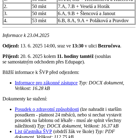
2.
50 míst
7.A, 7.B + Veselá a Horák
3.
50 míst
6.A, 9.B + Šlencová a Janout
4.
53 míst
6.B, 8.A, 9.A + Poláková a Pravdov
Informace k 23.04.2025
Odjezd:
13. 6. 2025 14:00, sraz ve
13:30
v ulici
Bezručova
.
Příjezd:
20. 6. 2025 kolem
11. hodiny tamtéž
(souhlas
se samostatným odchodem přes Edupage).
Bližší informace k ŠVP před odjezdem:
Informace pro zákonné zástupce
Typ: DOCX dokument,
Velikost: 16.28 kB
Dokumenty ke stažení:
Posudek o zdravotní způsobilosti
(lze nahradit i starším
posudkem - platnost 24 měsíců, nebo si nechat vystavit
posudek na šablonu od lékaře - musí ale splnit všechny
náležitosti)
Typ: DOCX dokument, Velikost: 16.37 kB
List účastníka ŠVP
(obdrží žák ve škole)
Typ: PDF
dokument, Velikost: 112.75 kB