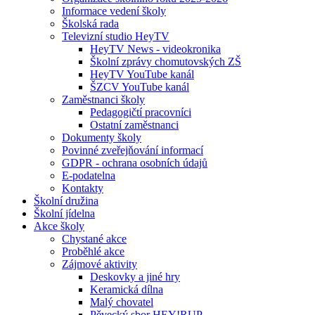
Informace vedení školy
Školská rada
Televizní studio HeyTV
HeyTV News - videokronika
Školní zprávy chomutovských ZŠ
HeyTV YouTube kanál
ŠZCV YouTube kanál
Zaměstnanci školy
Pedagogičtí pracovníci
Ostatní zaměstnanci
Dokumenty školy
Povinné zveřejňování informací
GDPR - ochrana osobních údajů
E-podatelna
Kontakty
Školní družina
Školní jídelna
Akce školy
Chystané akce
Proběhlé akce
Zájmové aktivity
Deskovky a jiné hry
Keramická dílna
Malý chovatel
Pěvecký sbor HEY!RUP