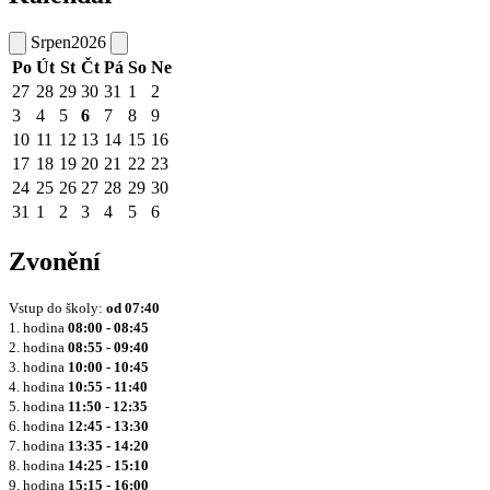
Srpen
2026
Po
Út
St
Čt
Pá
So
Ne
27
28
29
30
31
1
2
3
4
5
6
7
8
9
10
11
12
13
14
15
16
17
18
19
20
21
22
23
24
25
26
27
28
29
30
31
1
2
3
4
5
6
Zvonění
Vstup do školy:
od
07:40
1. hodina
08:00 - 08:45
2. hodina
08:55 - 09:40
3. hodina
10:00 - 10:45
4. hodina
10:55 - 11:40
5. hodina
11:50 - 12:35
6. hodina
12:45 - 13:30
7. hodina
13:35 - 14:20
8. hodina
14:25 - 15:10
9. hodina
15:15 - 16:00