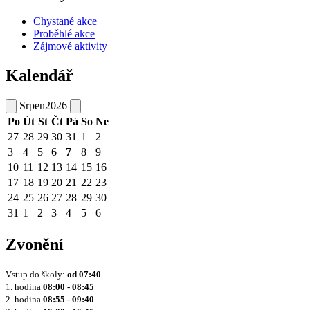
Chystané akce
Proběhlé akce
Zájmové aktivity
Kalendář
Srpen
2026
Po
Út
St
Čt
Pá
So
Ne
27
28
29
30
31
1
2
3
4
5
6
7
8
9
10
11
12
13
14
15
16
17
18
19
20
21
22
23
24
25
26
27
28
29
30
31
1
2
3
4
5
6
Zvonění
Vstup do školy:
od
07:40
1. hodina
08:00 - 08:45
2. hodina
08:55 - 09:40