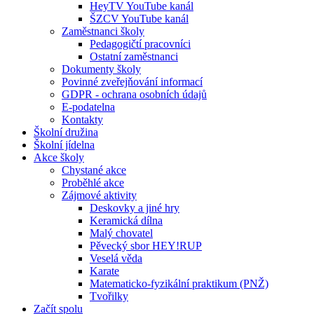
HeyTV YouTube kanál
ŠZCV YouTube kanál
Zaměstnanci školy
Pedagogičtí pracovníci
Ostatní zaměstnanci
Dokumenty školy
Povinné zveřejňování informací
GDPR - ochrana osobních údajů
E-podatelna
Kontakty
Školní družina
Školní jídelna
Akce školy
Chystané akce
Proběhlé akce
Zájmové aktivity
Deskovky a jiné hry
Keramická dílna
Malý chovatel
Pěvecký sbor HEY!RUP
Veselá věda
Karate
Matematicko-fyzikální praktikum (PNŽ)
Tvořilky
Začít spolu