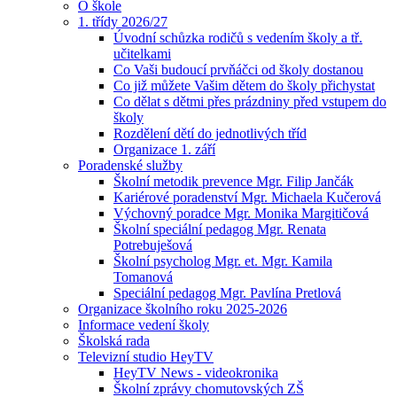
O škole
1. třídy 2026/27
Úvodní schůzka rodičů s vedením školy a tř.
učitelkami
Co Vaši budoucí prvňáčci od školy dostanou
Co již můžete Vašim dětem do školy přichystat
Co dělat s dětmi přes prázdniny před vstupem do
školy
Rozdělení dětí do jednotlivých tříd
Organizace 1. září
Poradenské služby
Školní metodik prevence Mgr. Filip Jančák
Kariérové poradenství Mgr. Michaela Kučerová
Výchovný poradce Mgr. Monika Margitičová
Školní speciální pedagog Mgr. Renata
Potrebuješová
Školní psycholog Mgr. et. Mgr. Kamila
Tomanová
Speciální pedagog Mgr. Pavlína Pretlová
Organizace školního roku 2025-2026
Informace vedení školy
Školská rada
Televizní studio HeyTV
HeyTV News - videokronika
Školní zprávy chomutovských ZŠ