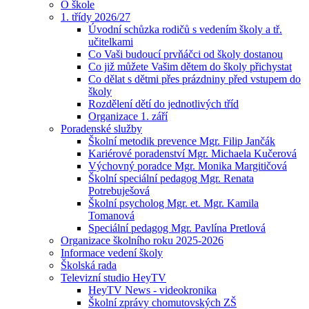
O škole
1. třídy 2026/27
Úvodní schůzka rodičů s vedením školy a tř.
učitelkami
Co Vaši budoucí prvňáčci od školy dostanou
Co již můžete Vašim dětem do školy přichystat
Co dělat s dětmi přes prázdniny před vstupem do
školy
Rozdělení dětí do jednotlivých tříd
Organizace 1. září
Poradenské služby
Školní metodik prevence Mgr. Filip Jančák
Kariérové poradenství Mgr. Michaela Kučerová
Výchovný poradce Mgr. Monika Margitičová
Školní speciální pedagog Mgr. Renata
Potrebuješová
Školní psycholog Mgr. et. Mgr. Kamila
Tomanová
Speciální pedagog Mgr. Pavlína Pretlová
Organizace školního roku 2025-2026
Informace vedení školy
Školská rada
Televizní studio HeyTV
HeyTV News - videokronika
Školní zprávy chomutovských ZŠ