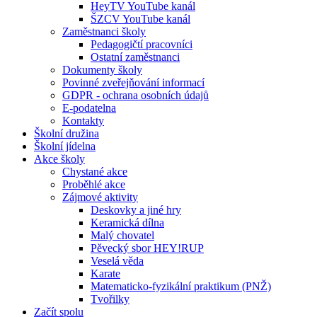
HeyTV YouTube kanál
ŠZCV YouTube kanál
Zaměstnanci školy
Pedagogičtí pracovníci
Ostatní zaměstnanci
Dokumenty školy
Povinné zveřejňování informací
GDPR - ochrana osobních údajů
E-podatelna
Kontakty
Školní družina
Školní jídelna
Akce školy
Chystané akce
Proběhlé akce
Zájmové aktivity
Deskovky a jiné hry
Keramická dílna
Malý chovatel
Pěvecký sbor HEY!RUP
Veselá věda
Karate
Matematicko-fyzikální praktikum (PNŽ)
Tvořilky
Začít spolu