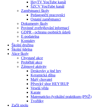
HeyTV YouTube kanál
ŠZCV YouTube kanál
Zaměstnanci školy
Pedagogičtí pracovníci
Ostatní zaměstnanci
Dokumenty školy
Povinné zveřejňování informací
GDPR - ochrana osobních údajů
E-podatelna
Kontakty
Školní družina
Školní jídelna
Akce školy
Chystané akce
Proběhlé akce
Zájmové aktivity
Deskovky a jiné hry
Keramická dílna
Malý chovatel
Pěvecký sbor HEY!RUP
Veselá věda
Karate
Matematicko-fyzikální praktikum (PNŽ)
Tvořilky
Začít spolu