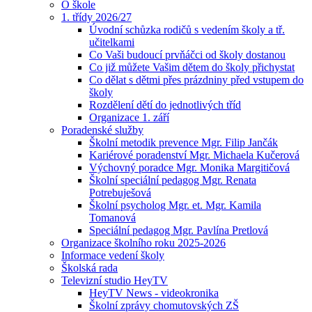
O škole
1. třídy 2026/27
Úvodní schůzka rodičů s vedením školy a tř.
učitelkami
Co Vaši budoucí prvňáčci od školy dostanou
Co již můžete Vašim dětem do školy přichystat
Co dělat s dětmi přes prázdniny před vstupem do
školy
Rozdělení dětí do jednotlivých tříd
Organizace 1. září
Poradenské služby
Školní metodik prevence Mgr. Filip Jančák
Kariérové poradenství Mgr. Michaela Kučerová
Výchovný poradce Mgr. Monika Margitičová
Školní speciální pedagog Mgr. Renata
Potrebuješová
Školní psycholog Mgr. et. Mgr. Kamila
Tomanová
Speciální pedagog Mgr. Pavlína Pretlová
Organizace školního roku 2025-2026
Informace vedení školy
Školská rada
Televizní studio HeyTV
HeyTV News - videokronika
Školní zprávy chomutovských ZŠ