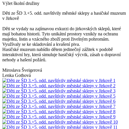
Výlet školní družiny
Děti ze ŠD 3.+5. odd. navštívily městské sklepy a hasičské muzeum
v Jirkově
Děti se vydaly na zajímavou exkurzi do jirkovských sklepů, které
mají bohatou historii. Tyto unikátní prostory vznikly na ochranu
majetku, listin a vzácného zboží proti živelným pohromám.
Využívaly se ke skladování a kvašení piva.
Hasičské muzeum nabídlo dětem jedinečný zážitek v podobě
interaktivní hry, která simuluje hasičský výcvik, zásah u dopravní
nehody a hašení požárů.
Miroslava Šveigerová
Lenka Gothová