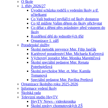
O škole
1. třídy 2026/27
Úvodní schůzka rodičů s vedením školy a tř.
učitelkami
Co Vaši budoucí prvňáčci od školy dostanou
Co již můžete Vašim dětem do školy přichystat
Co dělat s dětmi přes prázdniny před vstupem do
školy
Rozdělení dětí do jednotlivých tříd
Organizace 1. září
Poradenské služby
Školní metodik prevence Mgr. Filip Jančák
Kariérové poradenství Mgr. Michaela Kučerová
Výchovný poradce Mgr. Monika Margitičová
Školní speciální pedagog Mgr. Renata
Potrebuješová
Školní psycholog Mgr. et. Mgr. Kamila
Tomanová
Speciální pedagog Mgr. Pavlína Pretlová
Organizace školního roku 2025-2026
Informace vedení školy
Školská rada
Televizní studio HeyTV
HeyTV News - videokronika
Školní zprávy chomutovských ZŠ