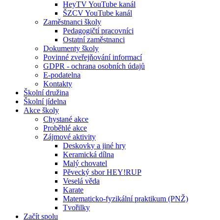
HeyTV YouTube kanál
ŠZCV YouTube kanál
Zaměstnanci školy
Pedagogičtí pracovníci
Ostatní zaměstnanci
Dokumenty školy
Povinné zveřejňování informací
GDPR - ochrana osobních údajů
E-podatelna
Kontakty
Školní družina
Školní jídelna
Akce školy
Chystané akce
Proběhlé akce
Zájmové aktivity
Deskovky a jiné hry
Keramická dílna
Malý chovatel
Pěvecký sbor HEY!RUP
Veselá věda
Karate
Matematicko-fyzikální praktikum (PNŽ)
Tvořilky
Začít spolu