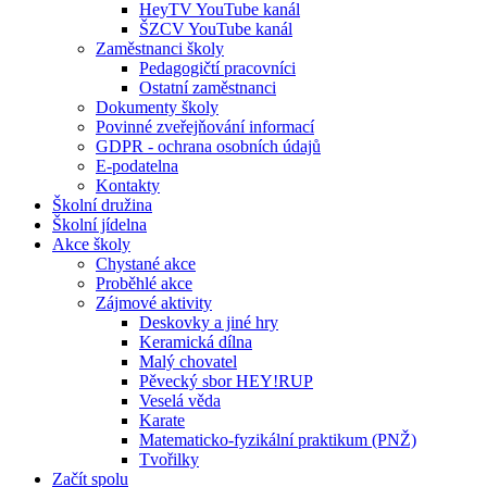
HeyTV YouTube kanál
ŠZCV YouTube kanál
Zaměstnanci školy
Pedagogičtí pracovníci
Ostatní zaměstnanci
Dokumenty školy
Povinné zveřejňování informací
GDPR - ochrana osobních údajů
E-podatelna
Kontakty
Školní družina
Školní jídelna
Akce školy
Chystané akce
Proběhlé akce
Zájmové aktivity
Deskovky a jiné hry
Keramická dílna
Malý chovatel
Pěvecký sbor HEY!RUP
Veselá věda
Karate
Matematicko-fyzikální praktikum (PNŽ)
Tvořilky
Začít spolu