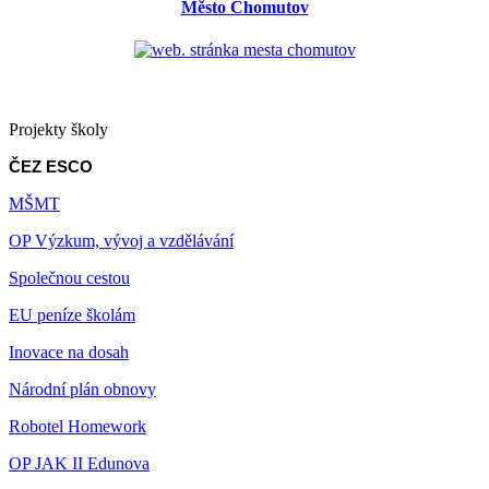
Město Chomutov
Projekty školy
ČEZ ESCO
MŠMT
OP Výzkum, vývoj a vzdělávání
Společnou cestou
EU peníze školám
Inovace na dosah
Národní plán obnovy
Robotel Homework
OP JAK II Edunova