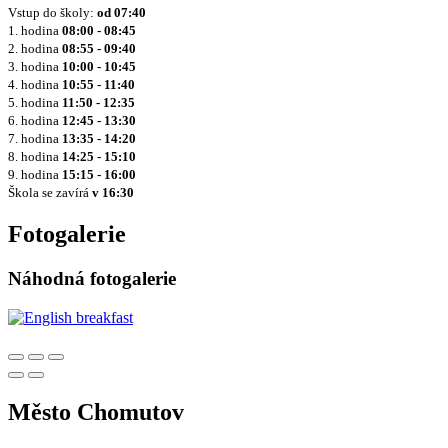
Vstup do školy:
od
07:40
1. hodina
08:00 - 08:45
2. hodina
08:55 - 09:40
3. hodina
10:00 - 10:45
4. hodina
10:55 - 11:40
5. hodina
11:50 - 12:35
6. hodina
12:45 - 13:30
7. hodina
13:35 - 14:20
8. hodina
14:25 - 15:10
9. hodina
15:15 - 16:00
Škola se zavírá
v 16:30
Fotogalerie
Náhodná fotogalerie
Město Chomutov