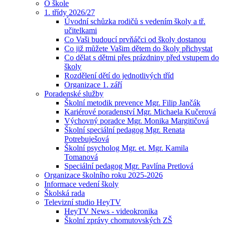
O škole
1. třídy 2026/27
Úvodní schůzka rodičů s vedením školy a tř.
učitelkami
Co Vaši budoucí prvňáčci od školy dostanou
Co již můžete Vašim dětem do školy přichystat
Co dělat s dětmi přes prázdniny před vstupem do
školy
Rozdělení dětí do jednotlivých tříd
Organizace 1. září
Poradenské služby
Školní metodik prevence Mgr. Filip Jančák
Kariérové poradenství Mgr. Michaela Kučerová
Výchovný poradce Mgr. Monika Margitičová
Školní speciální pedagog Mgr. Renata
Potrebuješová
Školní psycholog Mgr. et. Mgr. Kamila
Tomanová
Speciální pedagog Mgr. Pavlína Pretlová
Organizace školního roku 2025-2026
Informace vedení školy
Školská rada
Televizní studio HeyTV
HeyTV News - videokronika
Školní zprávy chomutovských ZŠ