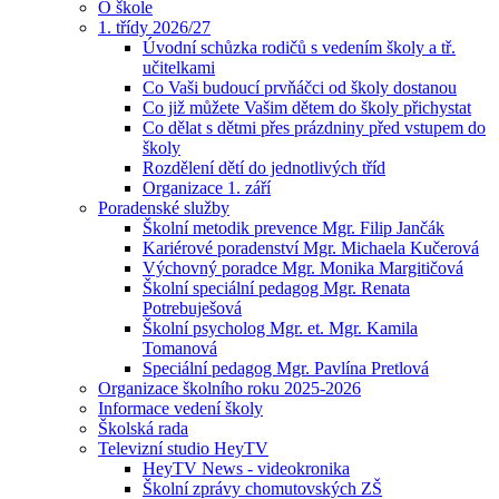
O škole
1. třídy 2026/27
Úvodní schůzka rodičů s vedením školy a tř.
učitelkami
Co Vaši budoucí prvňáčci od školy dostanou
Co již můžete Vašim dětem do školy přichystat
Co dělat s dětmi přes prázdniny před vstupem do
školy
Rozdělení dětí do jednotlivých tříd
Organizace 1. září
Poradenské služby
Školní metodik prevence Mgr. Filip Jančák
Kariérové poradenství Mgr. Michaela Kučerová
Výchovný poradce Mgr. Monika Margitičová
Školní speciální pedagog Mgr. Renata
Potrebuješová
Školní psycholog Mgr. et. Mgr. Kamila
Tomanová
Speciální pedagog Mgr. Pavlína Pretlová
Organizace školního roku 2025-2026
Informace vedení školy
Školská rada
Televizní studio HeyTV
HeyTV News - videokronika
Školní zprávy chomutovských ZŠ