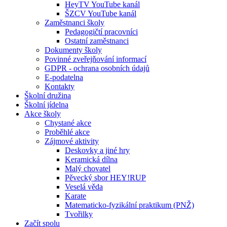
HeyTV YouTube kanál
ŠZCV YouTube kanál
Zaměstnanci školy
Pedagogičtí pracovníci
Ostatní zaměstnanci
Dokumenty školy
Povinné zveřejňování informací
GDPR - ochrana osobních údajů
E-podatelna
Kontakty
Školní družina
Školní jídelna
Akce školy
Chystané akce
Proběhlé akce
Zájmové aktivity
Deskovky a jiné hry
Keramická dílna
Malý chovatel
Pěvecký sbor HEY!RUP
Veselá věda
Karate
Matematicko-fyzikální praktikum (PNŽ)
Tvořilky
Začít spolu