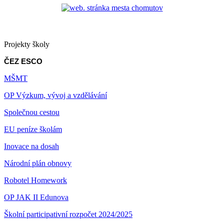
Projekty školy
ČEZ ESCO
MŠMT
OP Výzkum, vývoj a vzdělávání
Společnou cestou
EU peníze školám
Inovace na dosah
Národní plán obnovy
Robotel Homework
OP JAK II Edunova
Školní participativní rozpočet 2024/2025