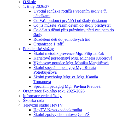
O škole
1. třídy 2026/27
Úvodní schůzka rodičů s vedením školy a tř.
učitelkami
Co Vaši budoucí prvňáčci od školy dostanou
Co již můžete Vašim dětem do školy přichystat
Co dělat s dětmi přes prázdniny před vstupem do
školy
Rozdělení dětí do jednotlivých tříd
Organizace 1. září
Poradenské služby
Školní metodik prevence Mgr. Filip Jančák
Kariérové poradenství Mgr. Michaela Kučerová
Výchovný poradce Mgr. Monika Margitičová
Školní speciální pedagog Mgr. Renata
Potrebuješová
Školní psycholog Mgr. et. Mgr. Kamila
Tomanová
Speciální pedagog Mgr. Pavlína Pretlová
Organizace školního roku 2025-2026
Informace vedení školy
Školská rada
Televizní studio HeyTV
HeyTV News - videokronika
Školní zprávy chomutovských ZŠ