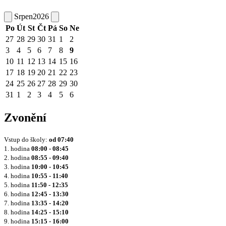
Srpen
2026
Po
Út
St
Čt
Pá
So
Ne
27
28
29
30
31
1
2
3
4
5
6
7
8
9
10
11
12
13
14
15
16
17
18
19
20
21
22
23
24
25
26
27
28
29
30
31
1
2
3
4
5
6
Zvonění
Vstup do školy:
od
07:40
1. hodina
08:00 - 08:45
2. hodina
08:55 - 09:40
3. hodina
10:00 - 10:45
4. hodina
10:55 - 11:40
5. hodina
11:50 - 12:35
6. hodina
12:45 - 13:30
7. hodina
13:35 - 14:20
8. hodina
14:25 - 15:10
9. hodina
15:15 - 16:00