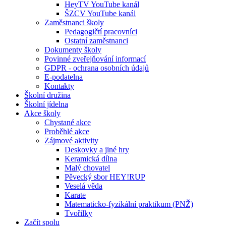
HeyTV YouTube kanál
ŠZCV YouTube kanál
Zaměstnanci školy
Pedagogičtí pracovníci
Ostatní zaměstnanci
Dokumenty školy
Povinné zveřejňování informací
GDPR - ochrana osobních údajů
E-podatelna
Kontakty
Školní družina
Školní jídelna
Akce školy
Chystané akce
Proběhlé akce
Zájmové aktivity
Deskovky a jiné hry
Keramická dílna
Malý chovatel
Pěvecký sbor HEY!RUP
Veselá věda
Karate
Matematicko-fyzikální praktikum (PNŽ)
Tvořilky
Začít spolu