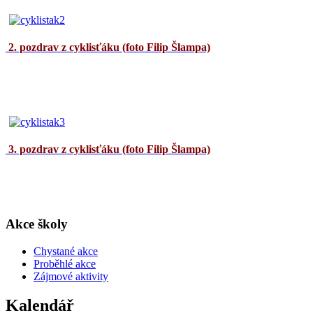
2. pozdrav z cyklisťáku (foto Filip Šlampa)
3. pozdrav z cyklisťáku (foto Filip Šlampa)
Akce školy
Chystané akce
Proběhlé akce
Zájmové aktivity
Kalendář