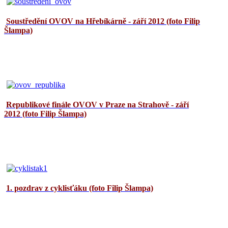
Soustředění OVOV na Hřebíkárně - září 2012 (foto Filip
Šlampa)
Republikové finále OVOV v Praze na Strahově - září
2012 (foto Filip Šlampa)
1. pozdrav z cyklisťáku (foto Filip Šlampa)